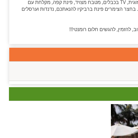
ג'קוזי זוגי מרווח לצד מיטת עץ עם מצעים איכותיים, פינת סלון זוגית, TV בכבלים, מטבח מצויד, פינת קפה, מקלחת עם
בחצר הצימרים פינת ברביקיו להנאתכם, נדנדות וערסלים
 להזמין, להגשים חלום רומנטי!!!