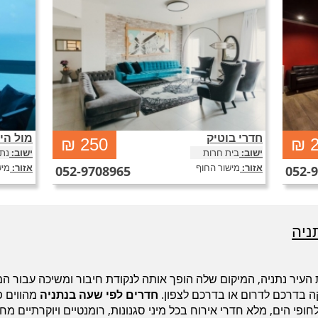
חדרי בוטיק
מול הי
ואו ליהנות
חדרי בוטיק מלון אדווה חדרים לפי שעה בבית חרות
מול הים 
₪
250
₪
כל
באזור נתניה, צימרים רומנטיים בבית חרות לזוגות, אירוח
רומנטיים
ישוב:
בית חרות
ישוב:
נתנ
לריית
ברמה גבוהה, אבזור בוטיק ועיצוב יוקרתי, שירות
ורומנטיק
אזור:
מישור החוף
אזור:
מיש
052-9708965
052-
דיסקרטי מ
ניה
העיר נתניה, המיקום שלה הופך אותה לנקודת חיבור ומשיכה עבור המו
ה בדרכם לדרום או בדרכם לצפון.
חדרים לפי שעה בנתניה
מהווים פ
חופי הים, מלא חדרי אירוח בכל מיני סגנונות, רומנטיים ויוקרתיים מח