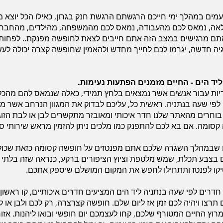
ים במהלך ימי חייכם הרגשתם הרגשת חנק בגרון, כאילו הכל יוצא מ
הלאה, נמאס לכם מהעבודה, נמאס לכם מהמשפחה, מהילדים, מהחברי
אתם מרגישים במצב הזה אתם חייבים לצאת לחופשה מפנקת.. לפחות
ה חדשה, יגרמו לכם לחייך מחדש ולהאמין שחופשה קצרה יכולה לעש
ליד הים - החיים מזמנים הפתעות נעימות.
יות עבור אנשים אשר נמצאים בלחץ תמידי, כאלה שנמאס להם מהכל
לפי שעה בנתניה. ראשית כל, עליכם לבדוק את המגוון הנרחב אשר מצ
בוחרים מהאתר שלנו חדר איכותי ומאובזר מתקשרים לבן או לבת הזוג 
רה קסומה. אם בא לכם להתפנק כמו מלכים ניתן להזמין מראש שירותי ספ
 שבמהלך השגרה שלכם אתם מפנטזים על חופשה קסומה כזאת שכולל
ם בצבע תכלת, שמש מלטפת וציוץ הציפורים ברקע, כנראה שזה בלתי נמ
יקו לפנטז ותתחילו לחפש את המקום המושלם שיספק אתכם.
חדרים לפי שעה בנתניה ליד הים המציעים חדרים איכותיים, קו ראשון
תרצו ויהיה לכם זמן אז ליום שלם. חופשה קצרצרה, רק לכם ולבן או 
ץ החיים המטורף שלכם, קחו לעצמכם יום חופשי ובואו ליהנות. אזור