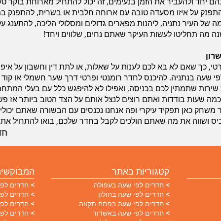
הם יחד ולהעביר את הזמן בנעימים, זה יכול להתחיל מארוחת בוקר 
להתפנק על איזו מסעדה טובה עם ארוחה חלבית או בשרית, להתפנק ב
מה של העיר נתניה, ליהנות מפארים גדולים ומסלולי הליכה, להתענג ע
ה מה תחליטו לעשות העיקר שאתם נחים, שלווים ויחד!
רון
טי, כך שאם לא בא לכם לענות על שאלות, או לתת דין וחשבון על איפ
י שעה בנתניה. להיכנס לחדר רומנטי ופרטי דרך שער חשמלי או קוד א
ירות שתמתין לכם בכניסה, ואפילו לא להיפגש כלל עם בעלי המתחם
ה שעות בודדות ואתם רוצים לנצל אותם על הצד הטוב ביותר אז פשו
יר משחק כאן תפקיד עיקרי ופה אנחנו נכנסים עם הבשורה שאתם יכולי
כיס ושווה את מה שאתם הולכים לקבל בחדר שלכם, בואו להתחיל את ה
חד
קטגוריות באתר
המבוקשים
חדרים לפי שעה בעפולה
חדרים לפי
חדרים לפי שעה בחולון
חדרים לפי
חדרים לפי שעה בפתח תקווה
חדרים לפי
חדרים לפי שעה באשדוד
חדרים לפי