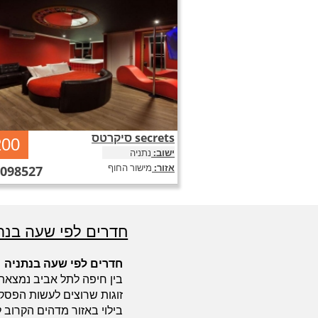
סיקרטס secrets
סיקרטס secrets חדרים לפי שעה בנתניה - ב
200
ולברוח מהשגרה, מגיע לכם קצת שקט ושלווה ב
ישוב:
נתניה
הטירוף הזה. הקליקו כאן לכל הפרטים וצפייה בג
אזור:
מישור החוף
9098527
תמונות
חדרים לפי שעה בנת
חדרים לפי שעה בנתניה
בין חיפה לתל אביב נמצאת 
זוגות שרוצים לעשות הפסק
בילוי באזור מדהים הקרוב ל