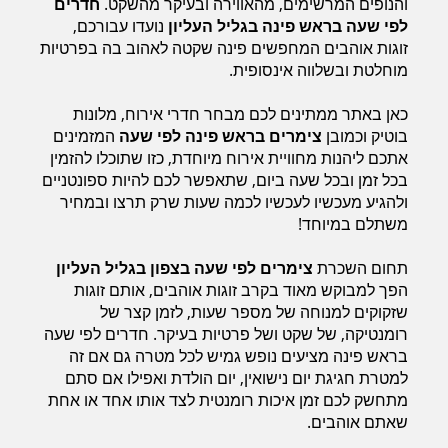
והנופים המרשימים, מהאווירה ובעיקר מהשקט.
חדרים
לפי שעה בראש פינה בגליל העליון
נועדו עבורכם,
זוגות אוהבים המחפשים פינה שקטה לאהוב בה בפרטיות
מוחלטת ובשלווה אינסופית.
כאן באתר ממתינים לכם מבחר חדרי אירוח, מלונות
בוטיק וכמובן
צימרים בראש פינה לפי שעה
המזמינים
אתכם ליהנות מחוויית אירוח מיוחדת, כזו שתוכלו להזמין
בכל זמן ובכל שעה ביום, שתאפשר לכם להיות ספונטניים
ולהגיע מעכשיו לעכשיו לכמה שעות שרק תרצו ובמחיר
משתלם במיוחד!
תחום השכרת
צימרים לפי שעה בצפון בגליל העליון
הפך למבוקש מאוד בקרב זוגות אוהבים, אותם זוגות
שזקוקים למנוחה של מספר שעות, לזמן קצר של
רומנטיקה, של שקט ושל פרטיות בעיקר. חדרים לפי שעה
בראש פינה מציעים נופש גמיש לכל מטרה גם אם זה
למטרת חגיגת יום נישואין, יום הולדת ואפילו אם סתם
מתחשק לכם זמן איכות רומנטית לצד אותו אחד או אחת
שאתם אוהבים.