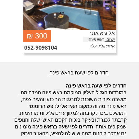
אל גיא אוני
אל גיא אוני חדרים לפי שעה בראש פינה, במושבה
₪
300
הציורית והקסומה, מול נוף גלילי ואוויר נקי, מתחם אירוח
ישוב:
ראש פינה
בעיצוב יוקרתי וברמת אירוח ללא פשרות, החל מ 250
אזור:
גליל עליון
052-9098104
שקלים בלבד
חדרים לפי שעה בראש פינה
חדרים לפי שעה בראש פינה
במורדות הגליל העליון ממוקמת ראש פינה המדהימה,
מושבה ציורית השוכנת למרגלות הר כנען והעיר צפת,
ראש פינה מהווה כמקום האידאלי לנופש הרומנטי
המושלם בזכות קרבתה למגוון ערים גליליות מדהימות,
קרבתה לכנרת ובעיקר בזכות הקסם האישי שלה והנופים
שמקיפים אותה.
חדרים לפי שעה בראש פינה
מזמינים
גם אתכם ליהנות ממה שיש לה להציע, מהאזור הירוק